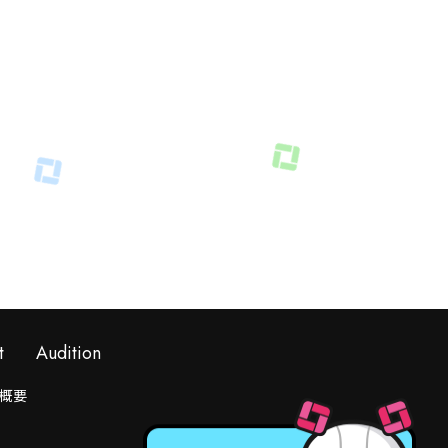
t
Audition
概要