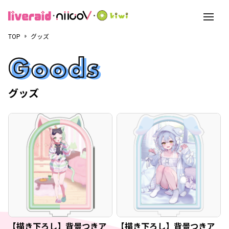
toggle
navigati
TOP
グッズ
【描き下ろし】背景つきア
【描き下ろし】背景つきア