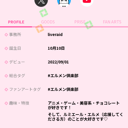
PROFILE
GOODS
PRISE
FAN ARTS
事務所
liveraid
誕生日
10月10日
デビュー
2022/09/01
総合タグ
#エルメン倶楽部
ファンアートタグ
#エルメン倶楽部
趣味・特技
アニメ・ゲーム・美容系・チョコレート
が好きです！
そして、ルミエール・エルメ（応援してく
ださる方）のことが大好きです♡