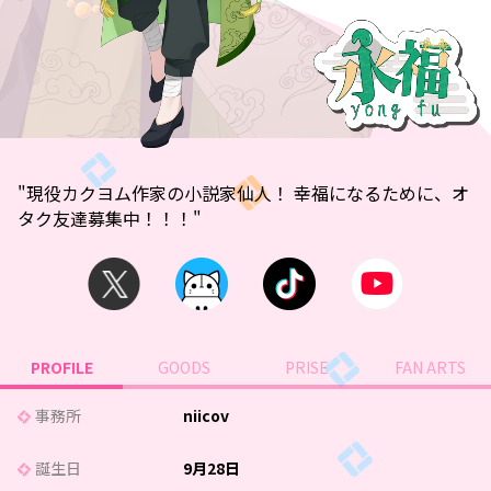
"現役カクヨム作家の小説家仙人！ 幸福になるために、オ
タク友達募集中！！！"
PROFILE
GOODS
PRISE
FAN ARTS
事務所
niicov
誕生日
9月28日