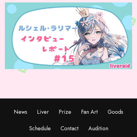
News
Liver
Prize
Fan Art
Goods
Schedule
Contact
Audition