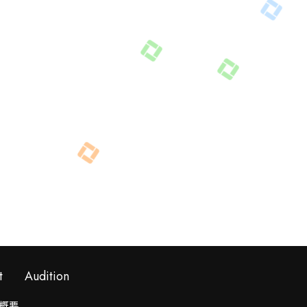
t
Audition
概要