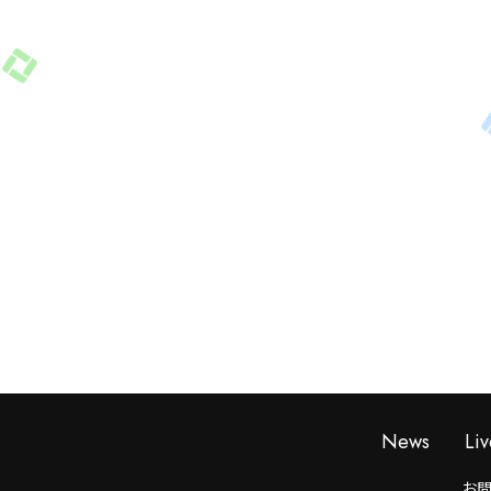
News
Liv
お